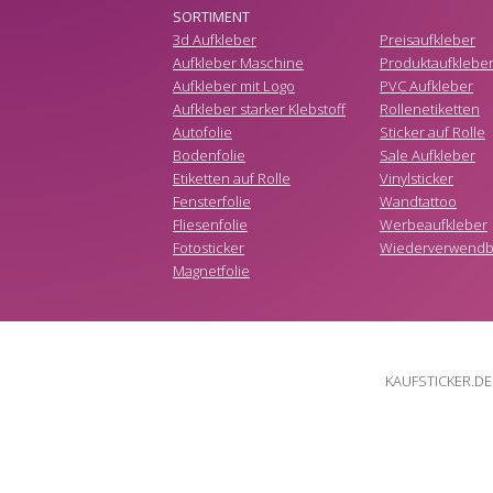
SORTIMENT
3d Aufkleber
Preisaufkleber
Aufkleber Maschine
Produktaufklebe
Aufkleber mit Logo
PVC Aufkleber
Aufkleber starker Klebstoff
Rollenetiketten
Autofolie
Sticker auf Rolle
Bodenfolie
Sale Aufkleber
Etiketten auf Rolle
Vinylsticker
Fensterfolie
Wandtattoo
Fliesenfolie
Werbeaufkleber
Fotosticker
Wiederverwendba
Magnetfolie
KAUFSTICKER.DE