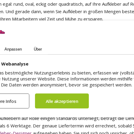
egal: rund, oval, eckig oder quadratisch, auf Ihre Aufkleber auf 
 Und gerade dann, wenn Sie Aufkleber in großen Mengen bestelle
Ihren Mitarbeitern viel Zeit und Mühe zu ersparen.
t aufgepasst hat, der weiß, dass es wohl nichts Wichtigeres gibt
Anpassen
Über
an braucht ein gutes Konzept, ein tolles Team und Mut. Genau d
xtrem
großes Sortiment
an verschiedenen Aufkleber-Sorten an. E
d Webanalyse
leber
, bei uns finden Sie mehr als 50 verschiedene Aufkleber-Art
s bestmögliche Nutzungserlebnis zu bieten, erfassen wir (vollst
u extrem guten Preisen an. Auch unser
Aufkleber-Designer
ist einz
 Nutzung unserer Website. Diese Informationen werden mithilfe
e ganz individuellen Bedürfnisse anpassen.
Einen Überblick über
Die Daten werden anonymisiert, bevor sie gespeichert werden.
finden Sie im folgenden Blogbeitrag
.
ern auf Rolle
fklebern auf Rolle einigen Standards unterliegt, beträgt die Lie
 als 6 Werktage. Der genaue Liefertermin wird errechnet, sobald 
kleber-Designer
aufgegeben haben. Sie sind sich noch unsicher, ob