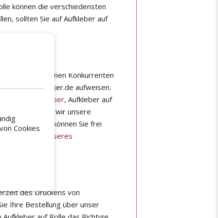
Rolle können die verschiedensten
n, sollten Sie auf Aufkleber auf
, als sich von seinen Konkurrenten
as kann Kaufsticker.de aufweisen.
gal ob
Vinylaufkleber
, Aufkleber auf
en. Zudem bieten wir unsere
ändig
igartig. Formate können Sie frei
 von Cookies
 den Gebrauch unseres
ferzeit des Druckens von
Sie Ihre Bestellung über unser
 Aufkleber auf Rolle das Richtige