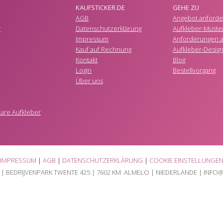
KAUFSTICKER.DE
GEHE ZU
AGB
Angebot anforde
r
Datenschutzerklärung
Aufkleber-Muste
Impressum
Anforderungen a
Kauf auf Rechnung
Aufkleber-Desig
Kontakt
Blog
Login
Bestellvorgang
Über uns
re Aufkleber
IMPRESSUM
|
AGB
|
DATENSCHUTZERKLÄRUNG
|
COOKIE EINSTELLUNGE
 |
BEDRIJVENPARK TWENTE 425
|
7602 KM ALMELO
| NIEDERLANDE | INFO@