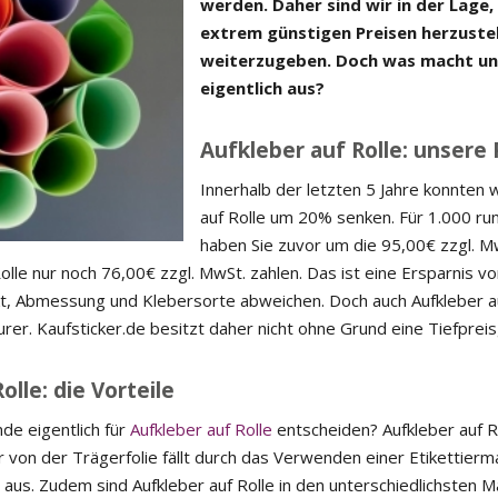
werden. Daher sind wir in der Lage,
extrem günstigen Preisen herzuste
weiterzugeben. Doch was macht un
eigentlich aus?
Aufkleber auf Rolle: unsere 
Innerhalb der letzten 5 Jahre konnten 
auf Rolle um 20% senken. Für 1.000 run
haben Sie zuvor um die 95,00€ zzgl. M
Rolle nur noch 76,00€ zzgl. MwSt. zahlen. Das ist eine Ersparnis v
t, Abmessung und Klebersorte abweichen. Doch auch Aufkleber au
r. Kaufsticker.de besitzt daher nicht ohne Grund eine Tiefpreis
lle: die Vorteile
de eigentlich für
Aufkleber auf Rolle
entscheiden? Aufkleber auf R
 von der Trägerfolie fällt durch das Verwenden einer Etikettiermas
 aus. Zudem sind Aufkleber auf Rolle in den unterschiedlichsten M