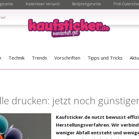
garantie
Kostenloser Versand
Bestpreisgarantie
Profi-Datenche
ner
n
Technik
Trends
Vorschriften
Tipps und Tricks
Aktu
lle drucken: jetzt noch günstige
Kaufsticker.de nutzt bewusst effizi
Herstellungsverfahren. Wir verbin
weniger Abfall entsteht und wenig