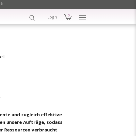
ck
0
Login
ell
r
ente und zugleich effektive
den unsere Aufträge, sodass
er Ressourcen verbraucht