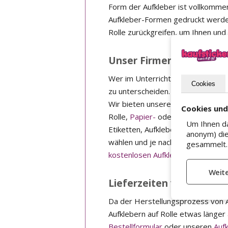
Form der Aufkleber ist vollkommen 
Aufkleber-Formen gedruckt werden.
Rolle zurückgreifen, um Ihnen und 
Unser Firmengeheimnis
Wer im Unterricht einigermaßen gu
Cookies
zu unterscheiden. Wie das geht? M
Wir bieten unseren Kunden ein e
Cookies un
Rolle,
Papier-
oder
Recycling Aufk
Um Ihnen da
Etiketten, Aufkleber und Folien z
anonym) die
wählen und je nach Wunsch auf Ihr
gesammelt. 
kostenlosen Aufkleber-Designers 
Lieferzeiten von Aufkleb
Da der Herstellungsprozess von Au
Aufklebern auf Rolle etwas länger
Bestellformular
oder unseren
Auf