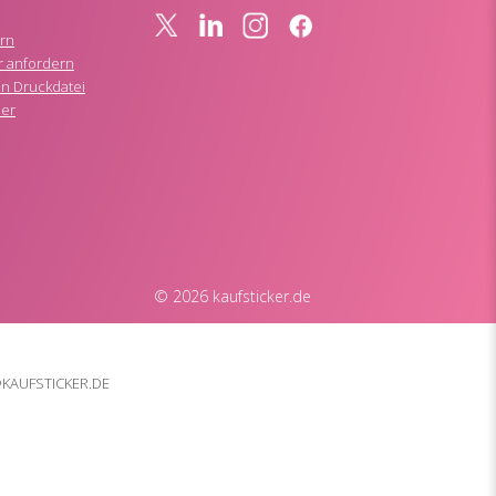
rn
r anfordern
n Druckdatei
ner
© 2026 kaufsticker.de
N
KAUFSTICKER.DE