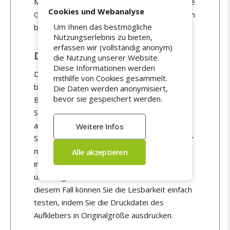
Mindestgröße beträgt 1x1 mm. Die maximale
Cookies und Webanalyse
Größe von Aufklebern auf Rolle liegt hingegen
Um Ihnen das bestmögliche
bei 320 mm.
Nutzungserlebnis zu bieten,
erfassen wir (vollständig anonym)
Das richtige Maß bestimmen
die Nutzung unserer Website.
Diese Informationen werden
Die für Sie passende Größe der Aufkleber zu
mithilfe von Cookies gesammelt.
bestimmen, ist oft gar nicht mal so einfach.
Die Daten werden anonymisiert,
bevor sie gespeichert werden.
Bevor Sie Aufkleber selbst gestalten, sollten
Sie die Fläche, auf die der Aufkleber
angebracht werden soll, präzise ausmessen.
Sobald Sie sich dafür entscheiden, den Sticker
mit Text zu versehen oder Klebebuchstaben
in Auftrag geben möchten, sollten Sie
unbedingt auf die Lesbarkeit achten. In
diesem Fall können Sie die Lesbarkeit einfach
testen, indem Sie die Druckdatei des
Aufklebers in Originalgröße ausdrucken.