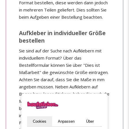
Format bestellen, diese werden dann jedoch
in mehreren Teilen geliefert. Dies sollten Sie
beim Aufgeben einer Bestellung beachten.
Aufkleber in individueller Größe
bestellen
Sie sind auf der Suche nach Aufklebern mit
individuellem Format? Über das
Bestellformular können Sie über "Dies ist
Maßarbeit" die gewünschte Größe eintragen.
Achten Sie darauf, dass Sie die Maße in mm
angeben müssen. Neben Aufklebern auf
Bogen bzw. losen Stickern, haben Sie auch die
Möglichkeit praktische
Aufkleber auf Rolle
zu
bestellen. Auch diese Aufkleber können
individuell konfiguriert und in den Materialien
Cookies
Anpassen
Über
Folie PP oder Papier gedruckt werden. Die