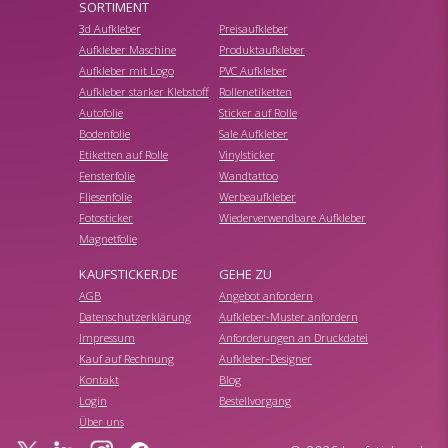
SORTIMENT
3d Aufkleber
Preisaufkleber
Aufkleber Maschine
Produktaufkleber
Aufkleber mit Logo
PVC Aufkleber
Aufkleber starker Klebstoff
Rollenetiketten
Autofolie
Sticker auf Rolle
Bodenfolie
Sale Aufkleber
Etiketten auf Rolle
Vinylsticker
Fensterfolie
Wandtattoo
Fliesenfolie
Werbeaufkleber
Fotosticker
Wiederverwendbare Aufkleber
Magnetfolie
KAUFSTICKER.DE
GEHE ZU
AGB
Angebot anfordern
Datenschutzerklärung
Aufkleber-Muster anfordern
Impressum
Anforderungen an Druckdatei
Kauf auf Rechnung
Aufkleber-Designer
Kontakt
Blog
Login
Bestellvorgang
Über uns