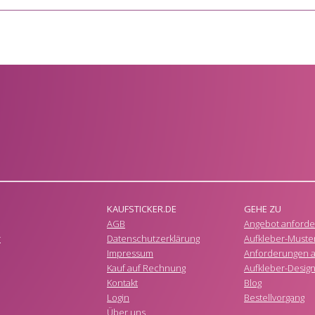
KAUFSTICKER.DE
GEHE ZU
AGB
Angebot anforde
r
Datenschutzerklärung
Aufkleber-Muste
Impressum
Anforderungen a
Kauf auf Rechnung
Aufkleber-Desig
Kontakt
Blog
Login
Bestellvorgang
Über uns