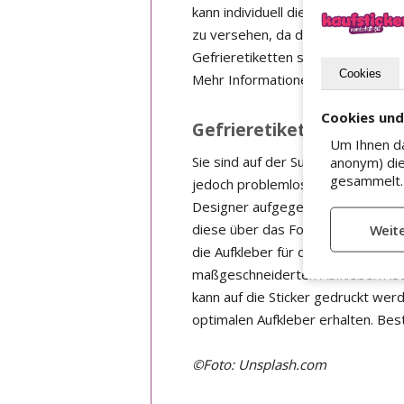
kann individuell die Art des Klebs
zu versehen, da dieser Aufkleber
Gefrieretiketten sollten niemals 
Cookies
Mehr Informationen zu den versch
Cookies un
Gefrieretiketten bei Kau
Um Ihnen da
Sie sind auf der Suche nach pass
anonym) die
gesammelt. 
jedoch problemlos gelagert werde
Designer aufgegeben werden. Fall
diese über das Formular hochlad
die Aufkleber für das Gefrierfach 
maßgeschneiderten Aufklebern ist,
kann auf die Sticker gedruckt wer
optimalen Aufkleber erhalten. Best
©Foto: Unsplash.com