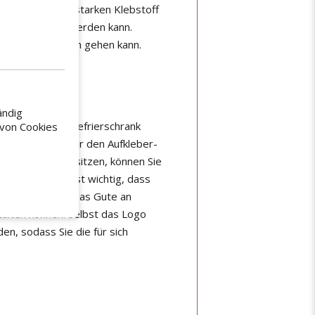
mit einem extra starken Klebstoff
ukt angebracht werden kann.
fklebers verloren gehen kann.
en FAQs.
ändig
sdatums
, die im Gefrierschrank
 von Cookies
rmular oder über den Aufkleber-
ieretiketten besitzen, können Sie
wurde. Ihnen ist wichtig, dass
uf Rolle setzen. Das Gute an
talten können. Selbst das Logo
n, sodass Sie die für sich