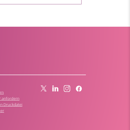
rn
r anfordern
n Druckdatei
ner