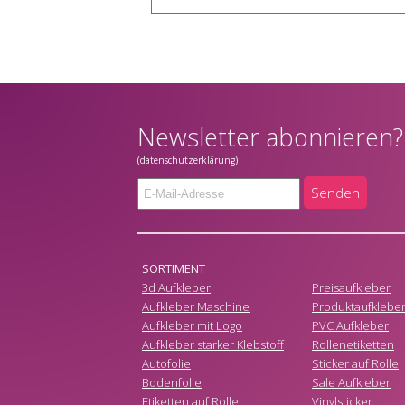
Newsletter abonnieren?
(datenschutzerklärung)
Senden
SORTIMENT
3d Aufkleber
Preisaufkleber
Aufkleber Maschine
Produktaufklebe
Aufkleber mit Logo
PVC Aufkleber
Aufkleber starker Klebstoff
Rollenetiketten
Autofolie
Sticker auf Rolle
Bodenfolie
Sale Aufkleber
Etiketten auf Rolle
Vinylsticker