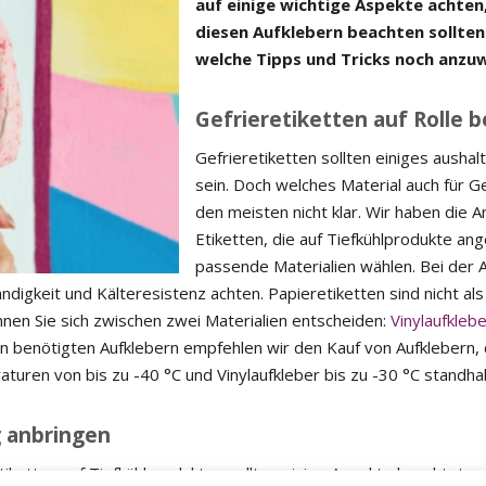
auf einige wichtige Aspekte achten,
diesen Aufklebern beachten sollten
welche Tipps und Tricks noch anzuwe
Gefrieretiketten auf Rolle b
Gefrieretiketten sollten einiges ausha
sein. Doch welches Material auch für Ge
den meisten nicht klar. Wir haben die A
Etiketten, die auf Tiefkühlprodukte an
passende Materialien wählen. Bei der A
igkeit und Kälteresistenz achten. Papieretiketten sind nicht als 
nen Sie sich zwischen zwei Materialien entscheiden:
Vinylaufkleb
 an benötigten Aufklebern empfehlen wir den Kauf von Aufklebern, 
turen von bis zu -40 °C und Vinylaufkleber bis zu -30 °C standhal
g anbringen
iketten auf Tiefkühlprodukten sollten einige Aspekte beachtet we