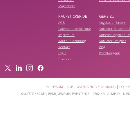
Magnetfolie
KAUFSTICKER.DE
GEHE ZU
AGB
Angebot anfordern
Datenschutzerklärung
Aufkleber-Muster anf
Impressum
Anforderungen an Dr
Kauf auf Rechnung
Aufkleber-Designer
Kontakt
Blog
Login
Bestellvorgang
Über uns
|
|
|
IMPRESSUM
AGB
DATENSCHUTZERKLÄRUNG
COOKI
KAUFSTICKER.DE |
BEDRIJVENPARK TWENTE 425
|
7602 KM ALMELO
| NIED