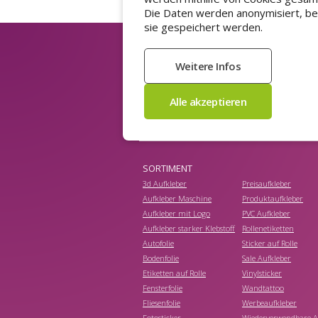
Die Daten werden anonymisiert, b
sie gespeichert werden.
Newsletter abonnie
(datenschutzerklärung)
Senden
SORTIMENT
3d Aufkleber
Preisaufkleber
Aufkleber Maschine
Produktaufkleber
Aufkleber mit Logo
PVC Aufkleber
Aufkleber starker Klebstoff
Rollenetiketten
Autofolie
Sticker auf Rolle
Bodenfolie
Sale Aufkleber
Etiketten auf Rolle
Vinylsticker
Fensterfolie
Wandtattoo
Fliesenfolie
Werbeaufkleber
Fotosticker
Wiederverwendbare A