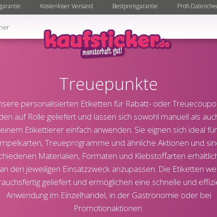
garantie
Kostenloser Versand
Bestpreisgarantie
Profi-Datenche
ner
Treuepunkte
sere personalisierten Etiketten für Rabatt- oder Treuecoup
en auf Rolle geliefert und lassen sich sowohl manuell als auc
einem Etikettierer einfach anwenden. Sie eignen sich ideal für
mpelkarten, Treueprogramme und ähnliche Aktionen und sin
chiedenen Materialien, Formaten und Klebstoffarten erhältlic
 an den jeweiligen Einsatzzweck anzupassen. Die Etiketten w
auchsfertig geliefert und ermöglichen eine schnelle und effiz
Anwendung im Einzelhandel, in der Gastronomie oder bei
Promotionaktionen.