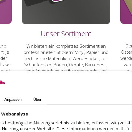
Unser Sortiment
ere
Der
Wir bieten ein komplettes Sortiment an
n: je
Öster
professionellen Stickern: Vinyl, Papier und
 der
werde
technische Materialien. Werbesticker, für
ticker
von
Schaufenster, Böden, Geräte, Barcodes...
edarf
we
jede Anwendung hat ihre passende und
pers
langlebige Lösung. Wenn eine Oberfläche
existiert, haben wir den passenden Sticker
dafür.
Anpassen
Über
d Webanalyse
Unsere Bestseller
s bestmögliche Nutzungserlebnis zu bieten, erfassen wir (vollst
 Nutzung unserer Website. Diese Informationen werden mithilfe