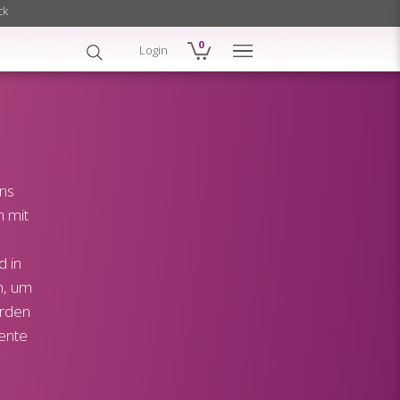
ck
0
Login
ons
h mit
d in
h, um
erden
iente