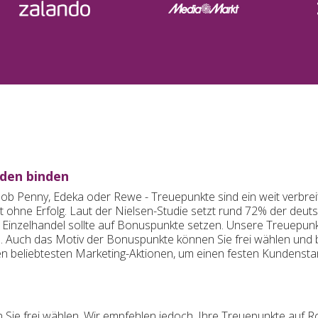
den binden
al ob Penny, Edeka oder Rewe - Treuepunkte sind ein weit verbr
 ohne Erfolg. Laut der Nielsen-Studie setzt rund 72% der deut
Einzelhandel sollte auf Bonuspunkte setzen. Unsere Treuepunk
. Auch das Motiv der Bonuspunkte können Sie frei wählen und b
n beliebtesten Marketing-Aktionen, um einen festen Kundens
ie frei wählen. Wir empfehlen jedoch, Ihre Treuepunkte auf Rol