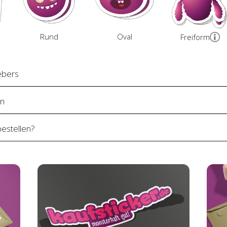
Rund
Oval
Freiform
ebers
en
bestellen?