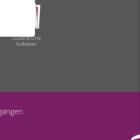
Quadratische
Aufkleber
egangen