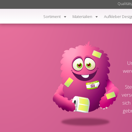
Qualitäts
Sortiment
Materialien
Aufkleber Desig
Un
werd
Ste
vers
sich
gebr