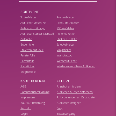
SORTIMENT
3d Aufkleber
Preisaufkleber
Aufkleber Maschine
Produktaufkleber
Aufkleber mit Logo
PVC Aufkleber
Aufkleber starker Klebstoff
Rollenetiketten
Autofolie
Sticker auf Rolle
Bodenfolie
Sale Aufkleber
Etiketten auf Rolle
Vinylsticker
Fensterfolie
Wandtattoo
Fliesenfolie
Werbeaufkleber
Fotosticker
Wiederverwendbare Aufkleber
Magnetfolie
KAUFSTICKER.DE
GEHE ZU
AGB
Angebot anfordern
Datenschutzerklärung
Aufkleber-Muster anfordern
Impressum
Anforderungen an Druckdatei
Kauf auf Rechnung
Aufkleber-Designer
Kontakt
Blog
Login
Bestellvorgang