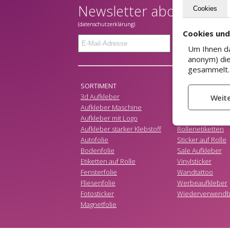
Newsletter abonnieren?
Cookies
(datenschutzerklärung)
Cookies un
Senden
Um Ihnen da
anonym) die
gesammelt. 
SORTIMENT
3d Aufkleber
Preisaufkleber
Aufkleber Maschine
Produktaufklebe
Aufkleber mit Logo
PVC Aufkleber
Aufkleber starker Klebstoff
Rollenetiketten
Autofolie
Sticker auf Rolle
Bodenfolie
Sale Aufkleber
Etiketten auf Rolle
Vinylsticker
Fensterfolie
Wandtattoo
Fliesenfolie
Werbeaufkleber
Fotosticker
Wiederverwendba
Magnetfolie