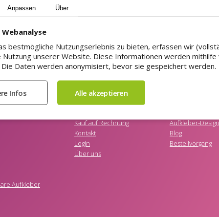
Anpassen
Über
d Webanalyse
s bestmögliche Nutzungserlebnis zu bieten, erfassen wir (vollst
 Nutzung unserer Website. Diese Informationen werden mithilfe
Die Daten werden anonymisiert, bevor sie gespeichert werden.
KAUFSTICKER.DE
GEHE ZU
AGB
Angebot anforde
r
Datenschutzerklärung
Aufkleber-Muste
Impressum
Anforderungen a
Kauf auf Rechnung
Aufkleber-Desig
Kontakt
Blog
Login
Bestellvorgang
Über uns
re Aufkleber