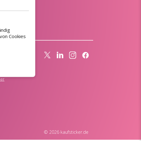
ändig
 von Cookies
rn
r anfordern
n Druckdatei
ner
© 2026 kaufsticker.de