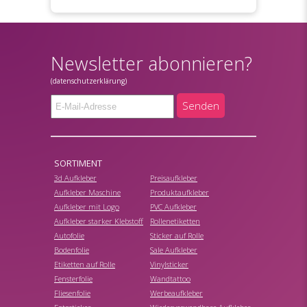
Newsletter abonnieren?
(datenschutzerklärung)
Senden
SORTIMENT
3d Aufkleber
Preisaufkleber
Aufkleber Maschine
Produktaufkleber
Aufkleber mit Logo
PVC Aufkleber
Aufkleber starker Klebstoff
Rollenetiketten
Autofolie
Sticker auf Rolle
Bodenfolie
Sale Aufkleber
Etiketten auf Rolle
Vinylsticker
Fensterfolie
Wandtattoo
Fliesenfolie
Werbeaufkleber