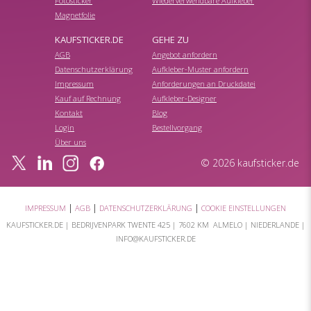
Fotosticker
Wiederverwendbare Aufkleber
Magnetfolie
KAUFSTICKER.DE
GEHE ZU
AGB
Angebot anfordern
Datenschutzerklärung
Aufkleber-Muster anfordern
Impressum
Anforderungen an Druckdatei
Kauf auf Rechnung
Aufkleber-Designer
Kontakt
Blog
Login
Bestellvorgang
Über uns
© 2026 kaufsticker.de
|
|
|
IMPRESSUM
AGB
DATENSCHUTZERKLÄRUNG
COOKIE EINSTELLUNGEN
KAUFSTICKER.DE |
BEDRIJVENPARK TWENTE 425
|
7602 KM ALMELO
| NIEDERLANDE |
INFO@KAUFSTICKER.DE