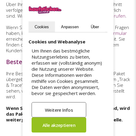
Über Ihr Kundenkonto können Sie den Bestellfortschritt
verfolgen und sehen, welche Schritte noch erforderlich
sind. Wir empfehlen Ihnen,
zuerst diese Seite aufzurufen
.
Wenn Sie nach Überprüfung dieser Schritte weitere Fragen
Cookies
Anpassen
Über
haben, können Sie uns gerne über
unser Kontaktformular
erreichen. Bitte halten Sie Ihre Bestellnummer bereit. Sie
Cookies und Webanalyse
finden diese in Ihrer Bestellbestätigung sowie in Ihrem
Kundenkonto.
Um Ihnen das bestmögliche
Nutzungserlebnis zu bieten,
Bestellung online verfolgen
erfassen wir (vollständig anonym)
die Nutzung unserer Website.
Ihre Bestellung wird mit DHL versendet. Sobald das Paket
Diese Informationen werden
übergeben wurde, erhalten Sie eine E-Mail mit einem „Track
mithilfe von Cookies gesammelt.
& Trace“-Link zur Sendungsverfolgung. Damit können Sie
Die Daten werden anonymisiert,
sehen, wo sich Ihr Paket befindet und wann es zugestellt
bevor sie gespeichert werden.
wird.
Wenn Sie bei der Zustellung nicht anwesend sind, wird
das Paket an ein regionales Sortierzentrum
weitergeleitet und nicht an eine lokale Abholstelle.