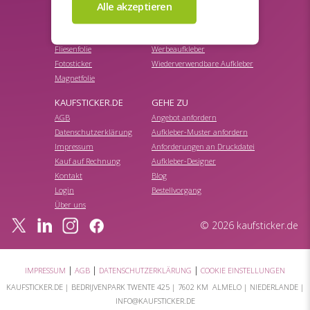
Bodenfolie
Sale Aufkleber
Etiketten auf Rolle
Vinylsticker
Fensterfolie
Wandtattoo
Fliesenfolie
Werbeaufkleber
Fotosticker
Wiederverwendbare Aufkleber
Magnetfolie
KAUFSTICKER.DE
GEHE ZU
AGB
Angebot anfordern
Datenschutzerklärung
Aufkleber-Muster anfordern
Impressum
Anforderungen an Druckdatei
Kauf auf Rechnung
Aufkleber-Designer
Kontakt
Blog
Login
Bestellvorgang
Über uns
© 2026 kaufsticker.de
|
|
|
IMPRESSUM
AGB
DATENSCHUTZERKLÄRUNG
COOKIE EINSTELLUNGEN
KAUFSTICKER.DE |
BEDRIJVENPARK TWENTE 425
|
7602 KM ALMELO
| NIEDERLANDE |
INFO@KAUFSTICKER.DE