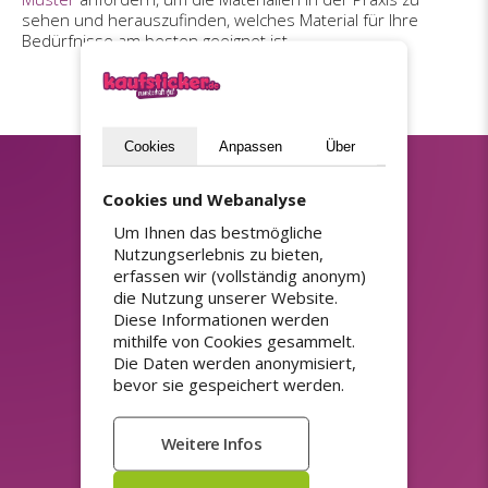
sehen und herauszufinden, welches Material für Ihre
Bedürfnisse am besten geeignet ist.
Cookies
Anpassen
Über
Newsletter abonnieren?
Cookies und Webanalyse
(datenschutzerklärung)
Um Ihnen das bestmögliche
Nutzungserlebnis zu bieten,
Senden
erfassen wir (vollständig anonym)
die Nutzung unserer Website.
Diese Informationen werden
mithilfe von Cookies gesammelt.
SORTIMENT
Die Daten werden anonymisiert,
bevor sie gespeichert werden.
3d Aufkleber
Preisaufkleber
Aufkleber Maschine
Produktaufkleber
Aufkleber mit Logo
PVC Aufkleber
Aufkleber starker Klebstoff
Rollenetiketten
Autofolie
Sticker auf Rolle